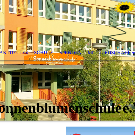
AKTUELLES
SCHULE
SPENDEN
MITGLIEDSCHAFT
onnenblumenschule
e.