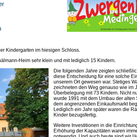
er
n
ger Kindergarten im hiesigen Schloss.
lmann-Heim sehr klein und mit lediglich 15 Kindern.
Die folgenden Jahre zeigten schließlic
diese Entscheidung für eine solche Ein
unserem Ort gewesen war. Stetiges 
zeichneten den Weg genauso wie im J
Überbelegung mit 73 Kindern. Nicht n
wurde 1991 mit dem Umbau der alten
dem angrenzenden Einkaufsmarkt be
Lediglich ein Jahr später waren die R
Kinder bezugsfertig.
Weitere Investitionen in die Einrichtun
Erhöhung der Kapazitäten waren imme
notwendig. Und auch heute sind wir lä